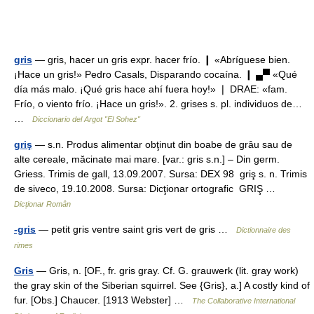
gris
— gris, hacer un gris expr. hacer frío. ❙ «Abríguese bien.
¡Hace un gris!» Pedro Casals, Disparando cocaína. ❙ ▄▀ «Qué
día más malo. ¡Qué gris hace ahí fuera hoy!» ❘ DRAE: «fam.
Frío, o viento frío. ¡Hace un gris!». 2. grises s. pl. individuos de…
…
Diccionario del Argot "El Sohez"
griş
— s.n. Produs alimentar obţinut din boabe de grâu sau de
alte cereale, măcinate mai mare. [var.: gris s.n.] – Din germ.
Griess. Trimis de gall, 13.09.2007. Sursa: DEX 98 griş s. n. Trimis
de siveco, 19.10.2008. Sursa: Dicţionar ortografic GRIŞ …
Dicționar Român
-gris
— petit gris ventre saint gris vert de gris …
Dictionnaire des
rimes
Gris
— Gris, n. [OF., fr. gris gray. Cf. G. grauwerk (lit. gray work)
the gray skin of the Siberian squirrel. See {Gris}, a.] A costly kind of
fur. [Obs.] Chaucer. [1913 Webster] …
The Collaborative International