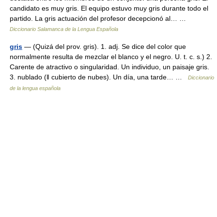
candidato es muy gris. El equipo estuvo muy gris durante todo el
partido. La gris actuación del profesor decepcionó al… …
Diccionario Salamanca de la Lengua Española
gris
— (Quizá del prov. gris). 1. adj. Se dice del color que
normalmente resulta de mezclar el blanco y el negro. U. t. c. s.) 2.
Carente de atractivo o singularidad. Un individuo, un paisaje gris.
3. nublado (ǁ cubierto de nubes). Un día, una tarde… …
Diccionario
de la lengua española