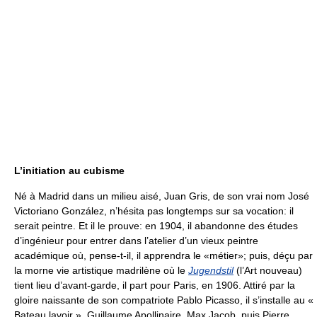
L’initiation au cubisme
Né à Madrid dans un milieu aisé, Juan Gris, de son vrai nom José
Victoriano González, n’hésita pas longtemps sur sa vocation: il
serait peintre. Et il le prouve: en 1904, il abandonne des études
d’ingénieur pour entrer dans l’atelier d’un vieux peintre
académique où, pense-t-il, il apprendra le «métier»; puis, déçu par
la morne vie artistique madrilène où le
Jugendstil
(l’Art nouveau)
tient lieu d’avant-garde, il part pour Paris, en 1906. Attiré par la
gloire naissante de son compatriote Pablo Picasso, il s’installe au «
Bateau lavoir ». Guillaume Apollinaire, Max Jacob, puis Pierre