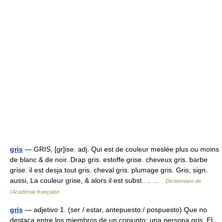
gris
— GRIS, [gr]ise. adj. Qui est de couleur meslée plus ou moins
de blanc & de noir. Drap gris. estoffe grise. cheveux gris. barbe
grise. il est desja tout gris. cheval gris. plumage gris. Gris, sign.
aussi, La couleur grise, & alors il est subst.… …
Dictionnaire de
l'Académie française
gris
— adjetivo 1. (ser / estar, antepuesto / pospuesto) Que no
destaca entre los miembros de un conjunto: una persona gris. El