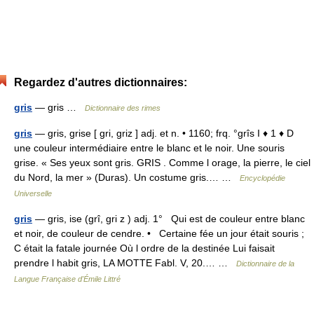
Regardez d'autres dictionnaires:
gris
— gris …
Dictionnaire des rimes
gris
— gris, grise [ gri, griz ] adj. et n. • 1160; frq. °grîs I ♦ 1 ♦ D
une couleur intermédiaire entre le blanc et le noir. Une souris
grise. « Ses yeux sont gris. GRIS . Comme l orage, la pierre, le ciel
du Nord, la mer » (Duras). Un costume gris.… …
Encyclopédie
Universelle
gris
— gris, ise (grî, gri z ) adj. 1° Qui est de couleur entre blanc
et noir, de couleur de cendre. • Certaine fée un jour était souris ;
C était la fatale journée Où l ordre de la destinée Lui faisait
prendre l habit gris, LA MOTTE Fabl. V, 20.… …
Dictionnaire de la
Langue Française d'Émile Littré