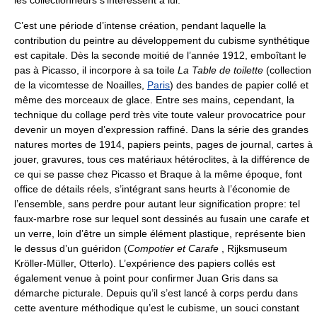
C’est une période d’intense création, pendant laquelle la
contribution du peintre au développement du cubisme synthétique
est capitale. Dès la seconde moitié de l’année 1912, emboîtant le
pas à Picasso, il incorpore à sa toile
La Table de toilette
(collection
de la vicomtesse de Noailles,
Paris
) des bandes de papier collé et
même des morceaux de glace. Entre ses mains, cependant, la
technique du collage perd très vite toute valeur provocatrice pour
devenir un moyen d’expression raffiné. Dans la série des grandes
natures mortes de 1914, papiers peints, pages de journal, cartes à
jouer, gravures, tous ces matériaux hétéroclites, à la différence de
ce qui se passe chez Picasso et Braque à la même époque, font
office de détails réels, s’intégrant sans heurts à l’économie de
l’ensemble, sans perdre pour autant leur signification propre: tel
faux-marbre rose sur lequel sont dessinés au fusain une carafe et
un verre, loin d’être un simple élément plastique, représente bien
le dessus d’un guéridon (
Compotier et Carafe
, Rijksmuseum
Kröller-Müller, Otterlo). L’expérience des papiers collés est
également venue à point pour confirmer Juan Gris dans sa
démarche picturale. Depuis qu’il s’est lancé à corps perdu dans
cette aventure méthodique qu’est le cubisme, un souci constant