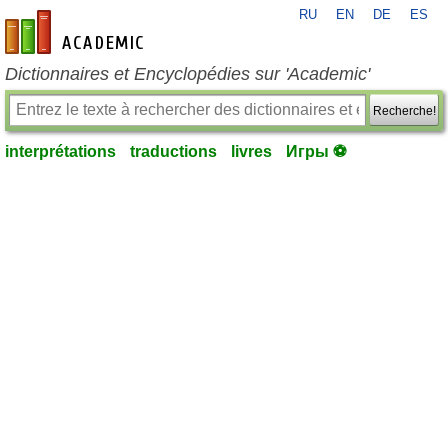
RU
EN
DE
ES
fr-academic.com
Dictionnaires et Encyclopédies sur 'Academic'
Recherche!
interprétations
traductions
livres
Игры ⚽