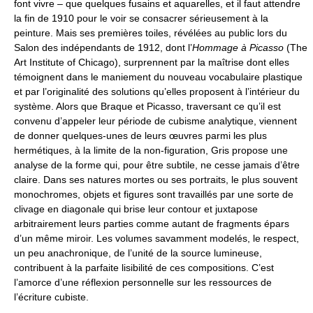
font vivre – que quelques fusains et aquarelles, et il faut attendre
la fin de 1910 pour le voir se consacrer sérieusement à la
peinture. Mais ses premières toiles, révélées au public lors du
Salon des indépendants de 1912, dont l’
Hommage à Picasso
(The
Art Institute of Chicago), surprennent par la maîtrise dont elles
témoignent dans le maniement du nouveau vocabulaire plastique
et par l’originalité des solutions qu’elles proposent à l’intérieur du
système. Alors que Braque et Picasso, traversant ce qu’il est
convenu d’appeler leur période de cubisme analytique, viennent
de donner quelques-unes de leurs œuvres parmi les plus
hermétiques, à la limite de la non-figuration, Gris propose une
analyse de la forme qui, pour être subtile, ne cesse jamais d’être
claire. Dans ses natures mortes ou ses portraits, le plus souvent
monochromes, objets et figures sont travaillés par une sorte de
clivage en diagonale qui brise leur contour et juxtapose
arbitrairement leurs parties comme autant de fragments épars
d’un même miroir. Les volumes savamment modelés, le respect,
un peu anachronique, de l’unité de la source lumineuse,
contribuent à la parfaite lisibilité de ces compositions. C’est
l’amorce d’une réflexion personnelle sur les ressources de
l’écriture cubiste.